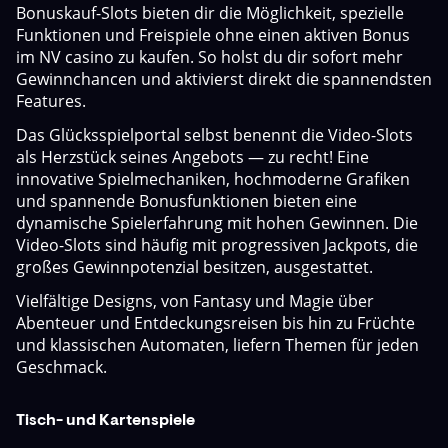
Bonuskauf-Slots bieten dir die Möglichkeit, spezielle
Funktionen und Freispiele ohne einen aktiven Bonus
im NV casino zu kaufen. So holst du dir sofort mehr
Gewinnchancen und aktivierst direkt die spannendsten
Features.
Das Glücksspielportal selbst benennt die Video-Slots
als Herzstück seines Angebots — zu recht! Eine
innovative Spielmechaniken, hochmoderne Grafiken
und spannende Bonusfunktionen bieten eine
dynamische Spielerfahrung mit hohen Gewinnen. Die
Video-Slots sind häufig mit progressiven Jackpots, die
großes Gewinnpotenzial besitzen, ausgestattet.
Vielfältige Designs, von Fantasy und Magie über
Abenteuer und Entdeckungsreisen bis hin zu Früchte
und klassischen Automaten, liefern Themen für jeden
Geschmack.
Tisch- und Kartenspiele