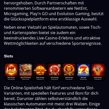
hervorgehoben. Durch Partnerschaften mit
renommierten Softwareanbietern wie NetEnt,
Microgaming, Play'n GO und Evolution Gaming, besitzt
die Glücksspielplattform eine erstklassige Auswahl.
Neben einer Vielzahl an Spielautomaten, sowie Tisch-
und Kartenspielen bietet sie zudem ein
beeindruckendes Live-Casino-Erlebnis und attraktive
Wettmöglichkeiten auf verschiedene Sportereignisse.
Slots
Die Online-Spielothek hält fünf verschiedene Slot-
Varianten, mit speziellen Features und Boni für dich
bereit. Darunter zählen selbstverständlich die
klassischen Automaten mit meist drei Walzen. Einige